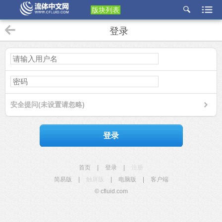
版块列表
etu
登录
p
安全提问(未设置请忽略)
登录
首页
|
登录
|
注册
简易版
|
触屏版
|
电脑版
|
客户端
© cfluid.com