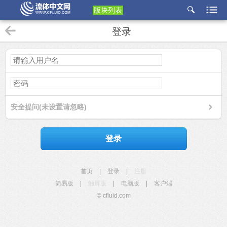
版块列表
etu
登录
p
安全提问(未设置请忽略)
登录
首页
|
登录
|
注册
简易版
|
触屏版
|
电脑版
|
客户端
© cfluid.com