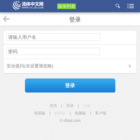
版块列表
etu
登录
p
安全提问(未设置请忽略)
登录
首页
|
登录
|
注册
简易版
|
触屏版
|
电脑版
|
客户端
© cfluid.com