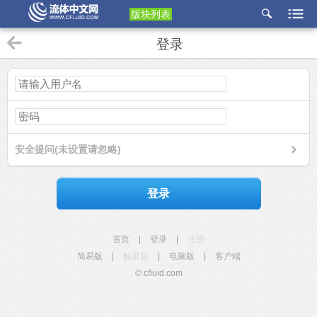
版块列表
etu
登录
p
安全提问(未设置请忽略)
登录
首页
|
登录
|
注册
简易版
|
触屏版
|
电脑版
|
客户端
© cfluid.com