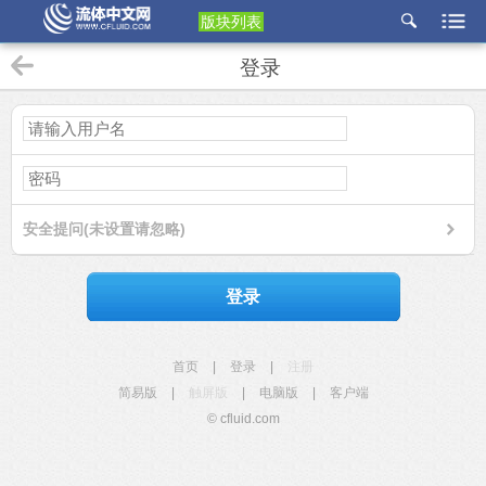
版块列表
etu
登录
p
安全提问(未设置请忽略)
登录
首页
|
登录
|
注册
简易版
|
触屏版
|
电脑版
|
客户端
© cfluid.com