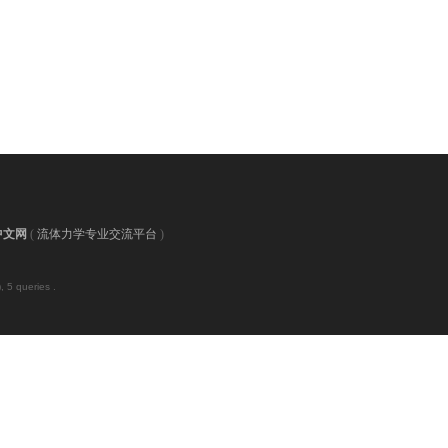
中文网
(
流体力学专业交流平台
)
 5 queries .