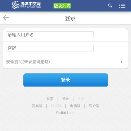
版块列表
etu
登录
p
安全提问(未设置请忽略)
登录
首页
|
登录
|
注册
简易版
|
触屏版
|
电脑版
|
客户端
© cfluid.com