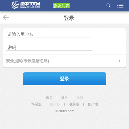
版块列表
etu
登录
p
安全提问(未设置请忽略)
登录
首页
|
登录
|
注册
简易版
|
触屏版
|
电脑版
|
客户端
© cfluid.com