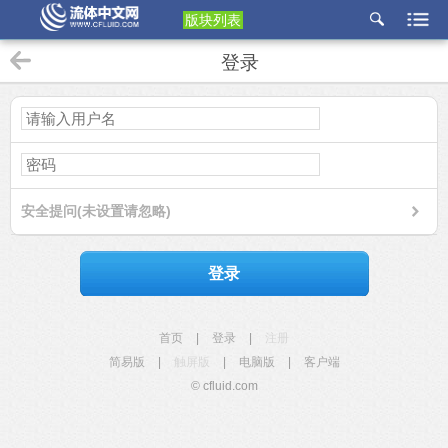
版块列表
etu
登录
p
安全提问(未设置请忽略)
登录
首页
|
登录
|
注册
简易版
|
触屏版
|
电脑版
|
客户端
© cfluid.com