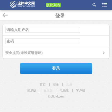
版块列表
etu
登录
p
安全提问(未设置请忽略)
登录
首页
|
登录
|
注册
简易版
|
触屏版
|
电脑版
|
客户端
© cfluid.com