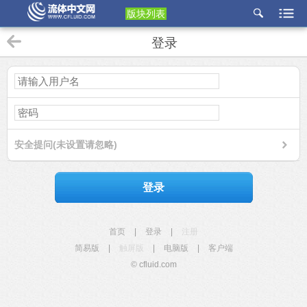
版块列表
etu
登录
p
安全提问(未设置请忽略)
登录
首页
|
登录
|
注册
简易版
|
触屏版
|
电脑版
|
客户端
© cfluid.com