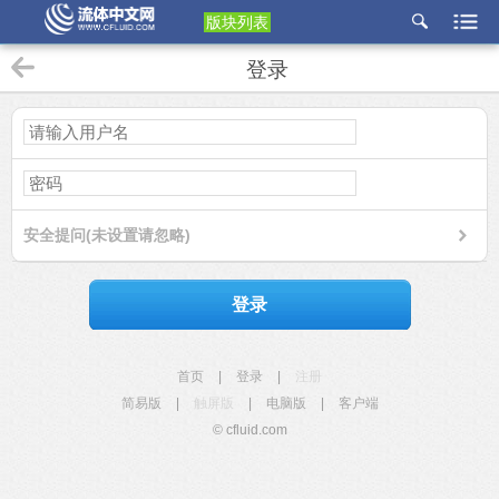
版块列表
etu
登录
p
安全提问(未设置请忽略)
登录
首页
|
登录
|
注册
简易版
|
触屏版
|
电脑版
|
客户端
© cfluid.com