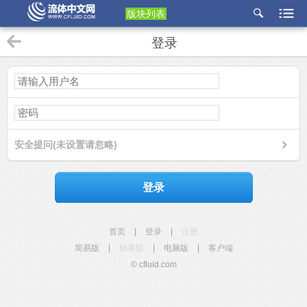
版块列表
etu
登录
p
安全提问(未设置请忽略)
登录
首页
|
登录
|
注册
简易版
|
触屏版
|
电脑版
|
客户端
© cfluid.com