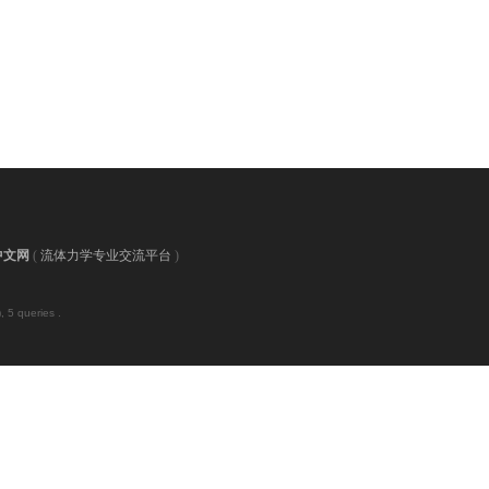
中文网
(
流体力学专业交流平台
)
 5 queries .