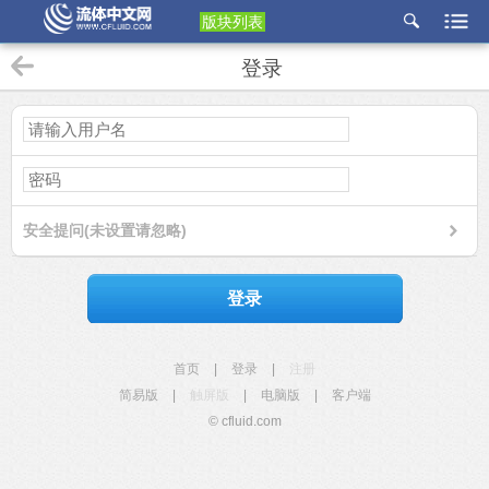
版块列表
etu
登录
p
安全提问(未设置请忽略)
登录
首页
|
登录
|
注册
简易版
|
触屏版
|
电脑版
|
客户端
© cfluid.com