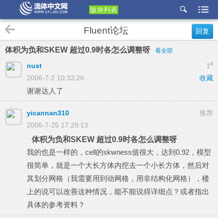
版块列表
etu
Fluent论坛
回复
p
体积为负和SKEW 超过0.9时各怎么调整呀
看全部
#
nust
1
2006-7-2 10:33:26
收藏
谢谢达人了
yicannan310
推荐
2006-7-25 17:29:13
体积为负和SKEW 超过0.9时各怎么调整呀
我的也是一样的，cell的skwness值很大，达到0.92，模型
很简单，就是一个大长方体内挖去一个小长方体，然后对
其划分网格（我需要用到动网格，用非结构化网格），楼
上的说可以改善这种情况，能不能说得详细点？或者指出
具体的参考资料？