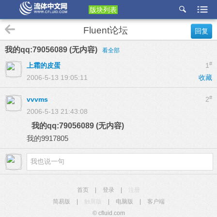
版块列表
etu
Fluent论坛
回复
p
我的qq:79056089 (无内容)
看全部
#
上霜的皮蛋
1
2006-5-13 19:05:11
收藏
#
vvvms
2
2006-5-13 21:43:08
我的qq:79056089 (无内容)
我的9917805
首页
|
登录
|
注册
简易版
|
触屏版
|
电脑版
|
客户端
© cfluid.com