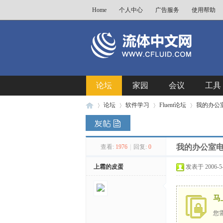
Home
个人中心
广告服务
使用帮助
论坛
家园
会议
工具
论坛
软件学习
Fluent论坛
我的办公室电
我的办公室电话
查看:
1976
|
回复:
0
流
»
›
›
›
上霜的皮蛋
发表于 2006-5-1
马
您