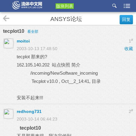
版块列表
etu
ANSYS论坛
回复
p
tecplot10
看全部
#
moitoi
1
2003-10-13 17:48:50
收藏
tecplot 那来的?
162.105.140.202 站点快照 简介
/incoming/NewSoftware_incoming
Tecplot v10.0 , Oct__2_14:41, 目录
安装不起来!!!
#
redhong731
2
2003-10-14 06:44:23
tecplot10
不是那里来得。我决定传到