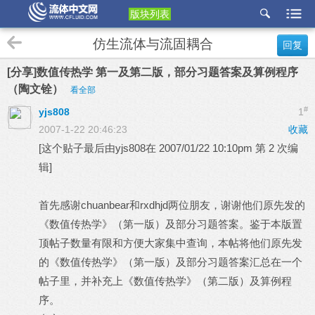
版块列表
etu
仿生流体与流固耦合
回复
p
[分享]数值传热学 第一及第二版，部分习题答案及算例程序
（陶文铨）
看全部
#
yjs808
1
2007-1-22 20:46:23
收藏
[这个贴子最后由yjs808在 2007/01/22 10:10pm 第 2 次编
辑]
首先感谢chuanbear和rxdhjd两位朋友，谢谢他们原先发的
《数值传热学》（第一版）及部分习题答案。鉴于本版置
顶帖子数量有限和方便大家集中查询，本帖将他们原先发
的《数值传热学》（第一版）及部分习题答案汇总在一个
帖子里，并补充上《数值传热学》（第二版）及算例程
序。