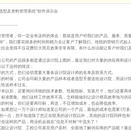
选型及资料管理系统”软件演示会
________
营管理者，你一定会有这样的体会：那就是用户对我们的产品、服务、质
对称”，我们要花很多的时间和精力去让客户了解我们。传统的营销方式如
往往会觉得不仅花费巨大而且效果非常有限。有什么办法能让客户对我们
贵公司的产品很多都是通过设计院上图的，最近我们对大量的供应商和设
有以下这样的情况：
样的方式，您们迫切需要大量各设计院设计师的名单及联系方式。
来的时候，公司会印刷大量的产品样本或者选型手册送给设计院，而设计院
让给送样本过去。
样本以后，还要询问详细的技术参数、性能指标、安装尺寸，他们还要再
、标准图集。他们这样工作效率不高，怎样能做到让设计师高效率地与供
新的时候，你们还要再印刷，再送，不仅增加成本，也会降低效率。
，如果想让一万个设计师知道某公司的一个产品，最低的成本也需要3万多
要的一点，您不知道除了您正在联系的设计院以外，其他的设计院同样也有
要你这样的产品，商业机会就在“信息不对称”中流失了！
式能让设计院、工程公司甚至用户及时、全面地了解供应商的产品呢？最