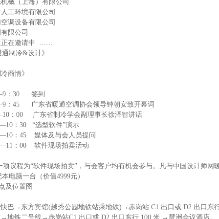
械（上海）有限公司
工环境有限公司
调设备有限公司
有限公司
在邀请中 ……
暖通制冷&设计》
冷商情》
9：30 签到
9：45 广东省暖通空调协会领导钟朝安致开幕词
10：00 广东省制冷学会副理事长徐泽智讲话
10：30 “选型软件”演示
10：45 媒体及与会人员提问
11：00 软件现场拍卖活动
项议程为“软件现场拍卖”，与会客户均有机会参与。凡与中国设计师网暖
本电脑一台（价值4999元）
点及位置图
快巴→东方宾馆(越秀公园地铁站乘地铁)→赤岗站 C1 出口或 D2 出口东行
→地铁二号线→赤岗站C1 出口或 D2 出口东行 100 米 →琶洲会议酒店。