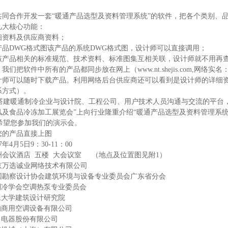
。
共同合作开发一套“暖通产品选型及资料管理系统”的软件，把各个类别、
几大核心功能：
细资料及供应商资料；
产品DWG格式图该产品的系统DWG格式图，设计师可以直接调用；
该产品相关的标准规范、技术资料、标准图集互相关联，设计师就不用再
们把软件中所有的产品都同步放在网上（www.nt.shejis.com,网络
计师可以随时下载产品。利用网络后台供应商还可以看到是设计师的详细
系方式）。
建暖通制冷企业与设计院、工程公司、用户技术人员沟通与交流的平台，
风及食品冷冻加工展览会”上向行业隆重介绍“暖通产品选型及资料管理系统
望您参加我们的演示会。
您的产品直接上图
年4月5日9：30-11：00
洲会议酒店 五楼 大会议室 （地点及位置图见附1）
京万选诚业网络技术有限公司
国勘察设计协会建筑环境与设备专业委员会广东省分会
学会空调热泵专业委员会
学建筑设计研究院
用空调设备有限公司
器股份有限公司