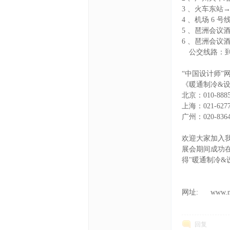
3 、火车东站→
4 、机场 6
5 、琶洲会议
6 、琶洲会议
公交线路：到站 赤
“中国设计师”
《暖通制冷&
北京：010-8885
上海：021-6277
广州：020-8364
欢迎大家加入我们
展会期间成功在
得"暖通制冷&
网址: www.nt.s
回复