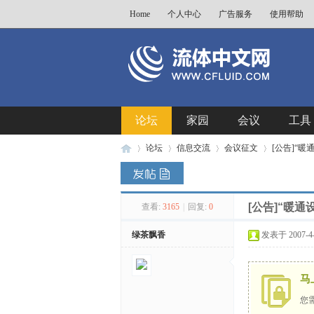
Home
个人中心
广告服务
使用帮助
论坛
家园
会议
工具
论坛
信息交流
会议征文
[公告]“
[公告]“暖
查看:
3165
|
回复:
0
流
»
›
›
›
绿茶飘香
发表于 2007-4-2
马
您