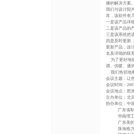
文
播的解决方案
我们与设计院
库，该软件有
一是该产品详
二是该产品的
三是该系统把
四是及时更新，我
更新产品，设
名及详细的联
为了更好地搭
网
调、供暖、通
我们热切地希
会议主题：让
会议时间：2007
会议地点：琶
主办单位：北
协办单位：中
广东省制冷
华南理工大
广东美的商
珠海格力电