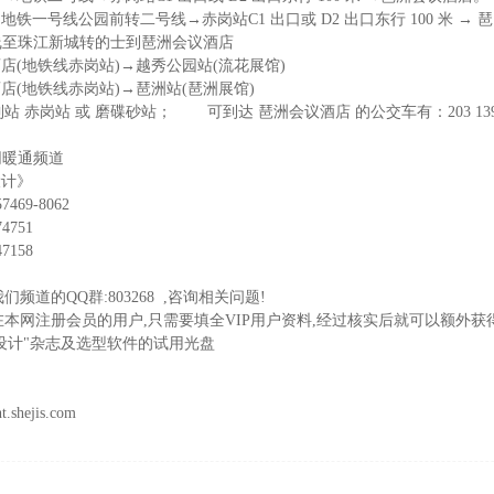
地铁一号线公园前转二号线→赤岗站C1 出口或 D2 出口东行 100 米 →
 号线至珠江新城转的士到琶洲会议酒店
酒店(地铁线赤岗站)→越秀公园站(流花展馆)
酒店(地铁线赤岗站)→琶洲站(琶洲展馆)
岗站 或 磨碟砂站； 可到达 琶洲会议酒店 的公交车有：203 139 20 298 
网暖通频道
设计》
7469-8062
4751
7158
频道的QQ群:803268 ,咨询相关问题!
本网注册会员的用户,只需要填全VIP用户资料,经过核实后就可以额外获得
设计"杂志及选型软件的试用光盘
hejis.com