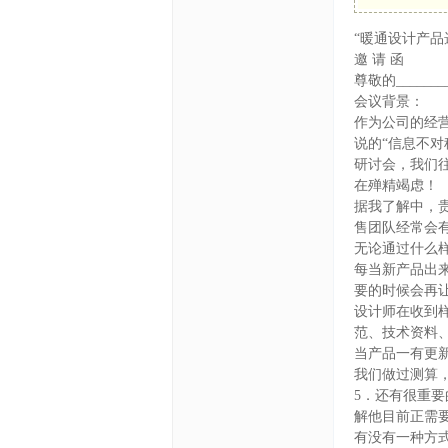
“暖通设计产品
体
邀 请 函
尊敬的________
会议背景：
作为公司的经
说的“信息不
研讨会，我们
在殚精竭虑！
据我了解中，
售团队经常会
无论通过什么
中
每当新产品出
要的时候会再
设计师在收到
范、技术资料
当产品一有更
我们做过测算
5．还有很重
解他目前正需
有没有一种方