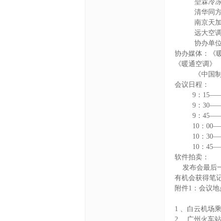
堃霖冷冻机
清华同方人
南京天加空
远大空调
协办单位正
协办媒体：《
《暖通空调》
《中国制
会议日程：
9：15——
9：30——
9：45——
10：00——
10：30——
10：45——
软件拍卖：
发布会最后一
有机会获得笔记
附件1：会议地
1 、白云机场乘
2 、广州火车站