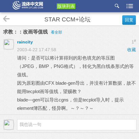
版块列表
etu
STAR CCM+论坛
回复
p
求教：：改画等值线
看全部
#
raincity
1
2003-4-22 17:47:58
收藏
请问：是否可以将计算得到的彩色填充的等压图
（JPEG，BMP，PNG格式），转化为黑白线条形式的等
值线。
因为原彩图由CFX blade-gen导出，并没有计算数据，故不
能用tecplot画等值线，望赐教？
blade—gen可以导出cgns，但是tecplot导入时，提示
element簿匹配，怪异啊。～？～？～