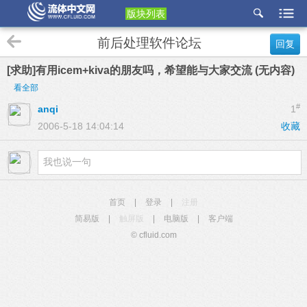
版块列表
etu
前后处理软件论坛
回复
p
[求助]有用icem+kiva的朋友吗，希望能与大家交流 (无内容)
看全部
#
anqi
1
2006-5-18 14:04:14
收藏
首页
|
登录
|
注册
简易版
|
触屏版
|
电脑版
|
客户端
© cfluid.com