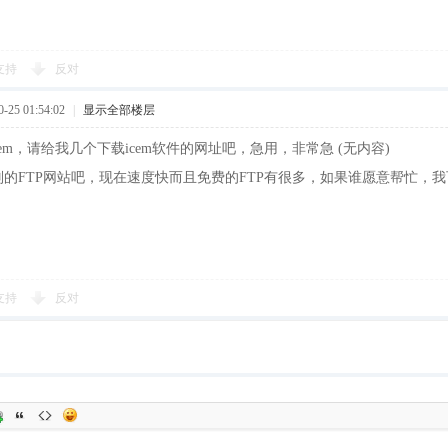
支持
反对
25 01:54:02
|
显示全部楼层
cem，请给我几个下载icem软件的网址吧，急用，非常急 (无内容)
的FTP网站吧，现在速度快而且免费的FTP有很多，如果谁愿意帮忙，我
支持
反对