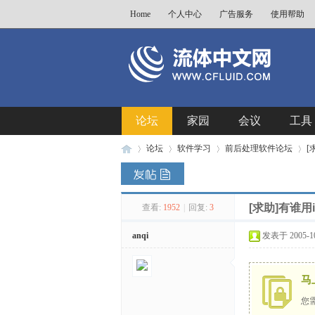
Home
个人中心
广告服务
使用帮助
论坛
家园
会议
工具
论坛
软件学习
前后处理软件论坛
[
[求助]有谁用
查看:
1952
|
回复:
3
流
»
›
›
›
anqi
发表于 2005-10-
马
您