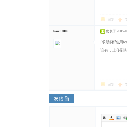
文
回复
baixn2005
发表于 2005-10-
[求助]有谁用i
谁有，上传到别
网
回复