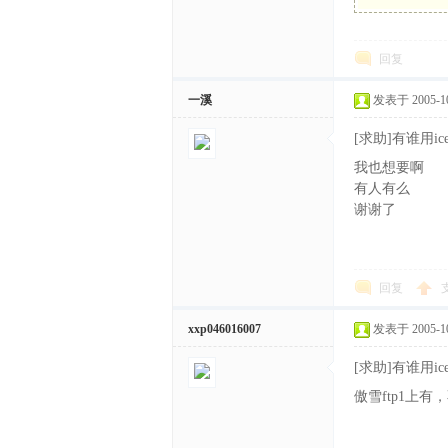
体
回复
一溪
发表于 2005-10-
[求助]有谁用i
我也想要啊
有人有么
谢谢了
中
回复
xxp046016007
发表于 2005-10-
[求助]有谁用i
傲雪ftp1上