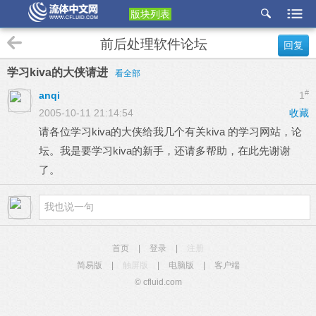
版块列表
etu
前后处理软件论坛
回复
p
学习kiva的大侠请进
看全部
#
anqi
1
2005-10-11 21:14:54
收藏
请各位学习kiva的大侠给我几个有关kiva 的学习网站，论
坛。我是要学习kiva的新手，还请多帮助，在此先谢谢
了。
首页
|
登录
|
注册
简易版
|
触屏版
|
电脑版
|
客户端
© cfluid.com