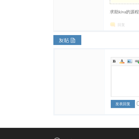
求助kiva的源程序
体
回复
中
发表回复