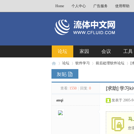
Home
个人中心
广告服务
使用帮助
论坛
家园
会议
工具
论坛
软件学习
前后处理软件论坛
[
[求助] 学习
查看:
1550
|
回复:
0
流
»
›
›
›
anqi
发表于 2005-9-2
马
您