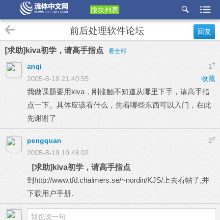
版块列表
etu
前后处理软件论坛
回复
p
[求助]kiva初学，请高手指点
看全部
#
anqi
1
2005-8-18 21:40:55
收藏
我做课题要用kiva，刚接触不知道从哪里下手，请高手指
点一下。具体应该看什么，先看哪些东西可以入门，在此
先谢谢了
#
pengquan
2
2005-8-19 10:48:02
[求助]kiva初学，请高手指点
到http://www.tfd.chalmers.se/~nordin/KJS/上去看帖子,并
下载用户手册.