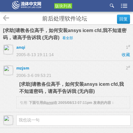
版块列表
etu
前后处理软件论坛
回复
p
[求助]请教各位高手，如何安装ansys icem cfd,我不知道密
码，请高手告诉我 (无内容)
看全部
#
anqi
1
2005-8-13 19:11:14
收藏
#
mzjsm
2
2006-3-6 09:53:21
[求助]请教各位高手，如何安装ansys icem cfd,我
不知道密码，请高手告诉我 (无内容)
引用:
下面引用由
anqi
在
2005/08/13 07:11pm
发表的内容：