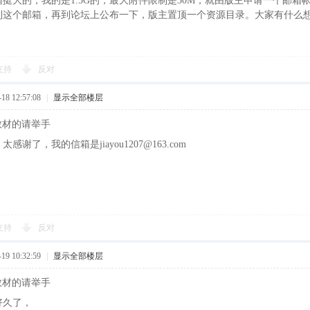
挺大的，我的是1.5G的，最大附件限制是30M，就由版主申请一个邮
到这个邮箱，再到论坛上公布一下，版主置顶一个资源目录。大家有什么想
支持
反对
8 12:57:08
|
显示全部楼层
训教材的请举手
谢了，我的信箱是jiayou1207@163.com
支持
反对
9 10:32:59
|
显示全部楼层
训教材的请举手
好久了，