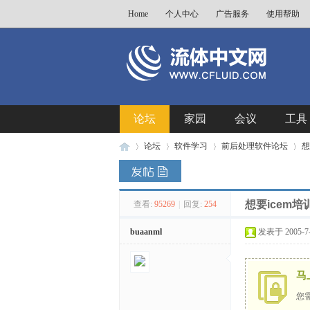
Home
个人中心
广告服务
使用帮助
论坛
家园
会议
工具
论坛
软件学习
前后处理软件论坛
想
想要icem
查看:
95269
|
回复:
254
流
»
›
›
›
buaanml
发表于 2005-7-1
马
您