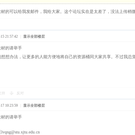
训教材的可以给我发邮件，我给大家。这个论坛实在是太差了，没法上传稍
5 21:57:42
|
显示全部楼层
训教材的请举手
能想想办法，让更多的人能方便地将自己的资源桶同大家共享。不过我总
支持
反对
7 10:23:59
|
显示全部楼层
训教材的请举手
g@stu.xjtu.edu.cn