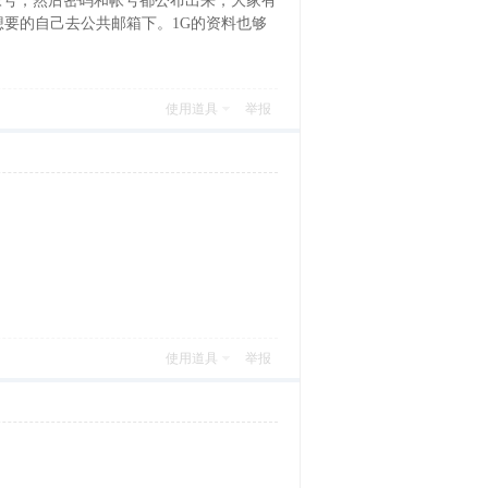
箱帐号，然后密码和帐号都公布出来，大家有
要的自己去公共邮箱下。1G的资料也够
使用道具
举报
使用道具
举报