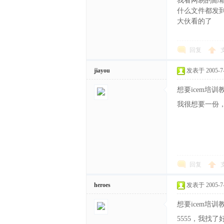
我看网易的邮箱
什么文件都发
大伙看的了
回复
jiayou
发表于 2005-7-1
想要icem培
我很想要一份，太感
回复
heroes
发表于 2005-7-1
想要icem培
5555，我找了