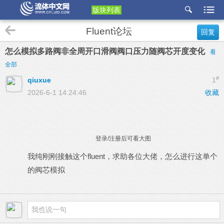
版块列表
etu
Fluent论坛
回复
p
怎么模拟多路阀非全周开口滑阀阀口压力随阀芯开度变化
看
全部
#
qiuxue
1
2026-6-1 14:24:46
收藏
登录/注册后可看大图
我纯刚刚接触这个fluent，求助各位大佬，怎么进行这单个
的阀芯模拟