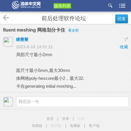
版块列表
etu
前后处理软件论坛
回复
p
fluent meshing 网格划分卡住
看全部
#
瞎掰掰
1
2023-8-16 14:01:21
收藏
局部尺寸最小2mm
面尺寸最小5mm,最大30mm
体网格poly-hexcore最小2，最大32.
卡在generating initial meshing...
首页
|
登录
|
注册
简易版
|
触屏版
|
电脑版
|
客户端