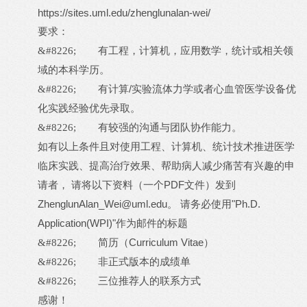
https://sites.uml.edu/zhenglunalan-wei/
要求：
&#8226;
有工程，计算机，应用数学，统计或相关领
域的本科学历。
/
&#8226;
有计算
实验流体力学或者心血管医学设备优
化实践经验优先录取。
&#8226;
有较强的沟通与团队协作能力。
如有以上条件且对使用工程、计算机、统计技术推进医学
临床实践、提高治疗效果、帮助病人减少痛苦有兴趣的申
PDF
请者，
请将以下资料（一个
文件）发到
ZhenglunAlan_Wei@uml.edu
"Ph.D.
。
请务必使用
Application(WPI)"
作为邮件的标题
Curriculum Vitae
&#8226;
简历（
）
&#8226;
非正式版本的成绩单
&#8226;
三位推荐人的联系方式
感谢！