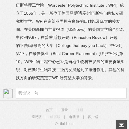
Worcester Polytechnic Institute
WPI
伍斯特理工学院（
，
）成
1865
马萨诸塞州
立于
年，是一所位于美国
伍斯特市的私立研
。
WPI
究型大学
在东部业界拥有良好的口碑以及庞大的校友
USNews
圈。在美国新闻与世界报道（
）的美国大学综合排名
67
普林斯
Princeton Review
中位列第
，在
顿评论（
）评选
“
College that pay you back
”
的
回报率最高的大学（
）
中位列
17
Best Career Placement
第
，在最佳就业（
）排行中位列第
10
。
WPI
生物工程中心已经是当地生物科技发展的重要贡献组
织，对伍斯特生物科技工业的发展起到了推进作用。其他的科
WPI
。
技方向的研究奠定了
研究型大学的背景
首页
|
登录
|
注册
简易版
|
触屏版
|
电脑版
|
客户端
© cfluid.com