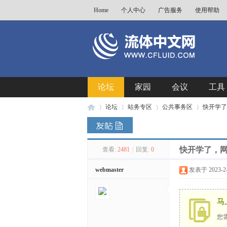
Home
个人中心
广告服务
使用帮助
论坛
家园
会议
工具
论坛
站务专区
公共事务区
快开学了
快开学了，
查看:
2481
|
回复:
0
流
»
›
›
›
webmaster
发表于 2023-2-7
马
您