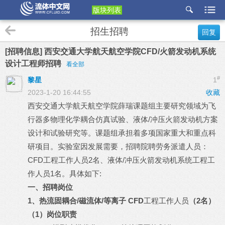
版块列表
etu
招生招聘
回复
p
[招聘信息] 西安交通大学航天航空学院CFD/火箭发动机系统
设计工程师招聘
看全部
#
黎星
1
2023-1-20 16:44:55
收藏
西安交通大学航天航空学院薛瑞课题组主要研究领域为飞
行器多物理化学耦合仿真试验、液体/冲压火箭发动机方案
设计和试验研究等。课题组承担着多项国家重大和重点科
研项目。实验室因发展需要，招聘院聘劳务派遣人员：
CFD工程工作人员2名、液体/冲压火箭发动机系统工程工
作人员1名。具体如下:
一、招聘岗位
1
、热流固耦合
/
磁流体
/
等离子
CFD
工程工作人员
（
2
名）
（
1
）岗位职责