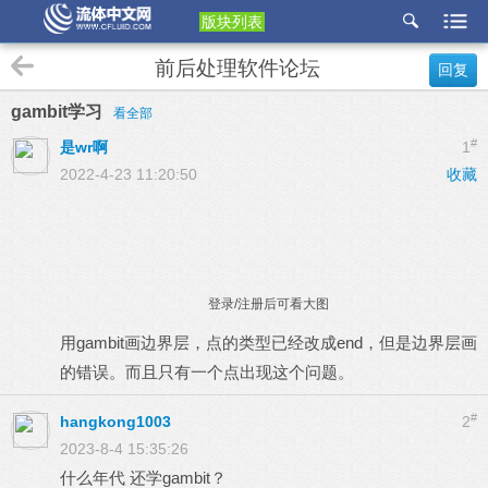
版块列表
etu
前后处理软件论坛
回复
p
gambit学习
看全部
#
是wr啊
1
2022-4-23 11:20:50
收藏
登录/注册后可看大图
用gambit画边界层，点的类型已经改成end，但是边界层画
的错误。而且只有一个点出现这个问题。
#
hangkong1003
2
2023-8-4 15:35:26
什么年代 还学gambit？