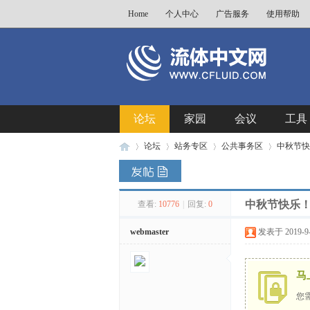
Home
个人中心
广告服务
使用帮助
论坛
家园
会议
工具
论坛
站务专区
公共事务区
中秋节快
中秋节快乐
查看:
10776
|
回复:
0
流
»
›
›
›
webmaster
发表于 2019-9-1
马
您