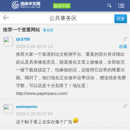
版块列表
etu
公共事务区
回复
p
推荐一个查重网站
看全部
#
ljk3709
1
2019-2-28 18:51:13
收藏
推荐大家一个靠谱的论文检测平台。重复的部分有详细出
处以及具体修改意见，能直接在文章上做修改，全部改完
一键下载就搞定了。怕麻烦的话，还能用它自带的降重功
能。哦对了，他们现在正在做毕业季活动， 赠送很多免费
字数，可以说是十分划算了！地址是：
http://www.paperpass.com/
#
webmaster
2
2019-2-28 23:37:54
这个帖子看上去实在像个广告