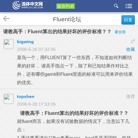
版块列表
etu
Fluent论坛
回复
p
请教高手：Fluent算出的结果好坏的评价标准？？
看全部
#
bigwing
1
2008-5-26 07:32:05
收藏
菜鸟一个，用FLUENT算了一些东西，不知道如何判断结
果的好坏， 请高手指点一下，除了和已知结果作对比之
外，还有哪些gamit和Fluent里面的标准可以用来评价结果
的优劣。
topshen
推荐
2008-5-28 17:53:05
请教高手：Fluent算出的结果好坏的评价标准？？
就fluent而言，如果没有试验数据的情况下，注意以下几
点：
1.通过查看进出口flux来看mass，heat等是否守恒，也就