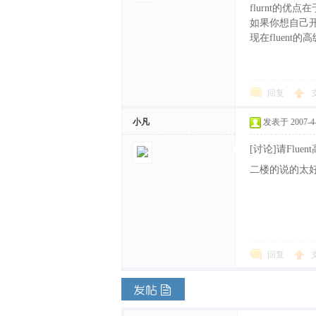
文
flurnt的
如果你想自己开
现在fluent
回复
小凡
发表于 2007-4-1
网
[讨论]请Flue
二楼的说的太好
回复