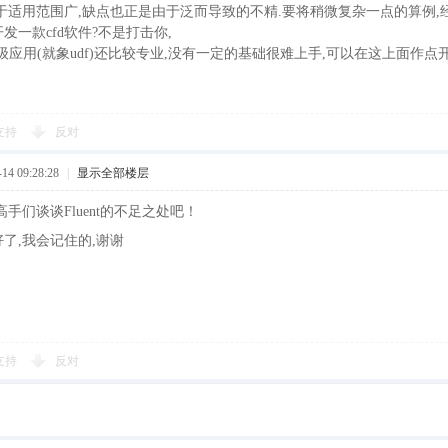
优点在于适用范围广,缺点也正是由于泛而导致的不精.要将稍微复杂一点的算例,
发一款cfd软件?不是打击你,
的高级应用(就象udf)还比较专业,没有一定的基础很难上手,可以在这上面作点
支持
反对
4 09:28:28
|
显示全部楼层
nt高手们谈谈Fluent的不足之处吧！
了,我会记住的,谢谢
支持
反对