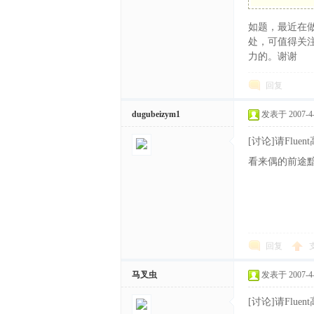
如题，最近在做
体
处，可值得关注
力的。谢谢
回复
dugubeizym1
发表于 2007-4-1
[讨论]请Flue
看来偶的前途
中
回复
马叉虫
发表于 2007-4-1
[讨论]请Flue