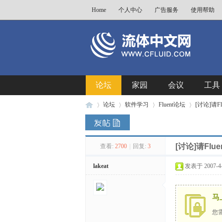
Home
个人中心
广告服务
使用帮助
论坛
家园
会议
工具
论坛
软件学习
Fluent论坛
[讨论]请F
[讨论]请Fl
查看:
2700
|
回复:
3
流
»
›
›
›
lakeat
发表于 2007-4-1
马
您