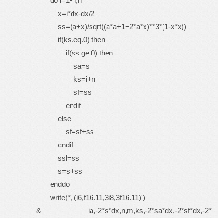
do i=1-n,n
x=i*dx-dx/2
ss=(a+x)/sqrt((a*a+1+2*a*x)**3*(1-x*x))
if(ks.eq.0) then
if(ss.ge.0) then
sa=s
ks=i+n
sf=ss
endif
else
sf=sf+ss
endif
ssl=ss
s=s+ss
enddo
write(*,'(i6,f16.11,3i8,3f16.11)')
& ia,-2*s*dx,n,m,ks,-2*sa*dx,-2*sf*dx,-2*