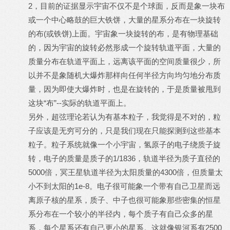
2，目前的证据显示宇宙不仅不是个球面，反而是象一块布
或一个中心略鼓的巨大铁饼，大量的星系分布在一块旋转
的布(或铁饼)上面。宇宙象一块旋转的布，是有物理基础
的，因为宇宙的旋转必然形成一个旋转轨道平面，大量的
质量分布在轨道平面上，远离该平面的空间质量很少，所
以并不是象随机大爆炸那样向任何半径方向均匀地分布质
量，因为即使大爆炸时，也是在旋转的，于是质量被甩到
这块“布”--实际的轨道平面上。
另外，超弦理论若认为有基本粒子，我觉得是不对的，粒
子应该是无穷可分的，只是我们现在只能探测到这些基本
粒子。粒子系统就像一个小宇宙，氢原子的电子绕质子旋
转，电子的质量是质子的1/1836，轨道半径为质子直径的
5000倍，冥王星轨道半径为太阳质量的4300倍，但质量太
小不到太阳的1e-8。电子很可能象一个带有自己卫星而远
离原子核的星系，质子、中子也很可能象那些密集的恒星
系分布在一个较小的半径内，每个质子有自己众多的星
系，每个星系还有自己更小的星系。这就像银河系有2500