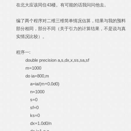
在北大应该同住43楼。有可能的话我问问他去。
编了两个程序对二维三维简单情况估算，结果与我的预料
部分相同，部分不同（关于引力的计算结果，不是说与真
实情况比较）。
程序一:
double precision a,s,dx,x,ss,sa,sf
m=1000
do ia=800,m
a=ia/(m+0.0d0)
n=1000
s=0
sf=0
ks=0
dx=1.0d0/n