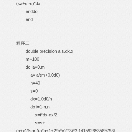
(sa+sf-s)*dx
enddo
end
程序二:
double precision a,s,dx,x
m=100
do ia=0,m
a=ia/(m+0.0d0)
n=40
s=0
dx=1.0d0/n
do i=1-n,n
x=i*dx-dx/2
s=s+
(a+x)/(sqrt((a*a+1+2*a*x)**3)*3.141592653589793)