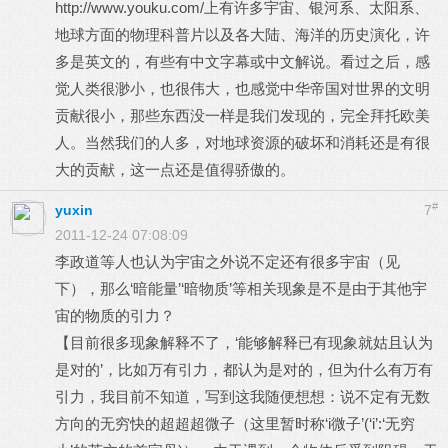
http://www.youku.com/上有许多宇宙、银河系、太阳系、
地球方面的物理科普片以及各大陆、海洋的历史演化，许
多是英文的，有些有中文字幕或中文解说。看过之后，感
觉人类很渺小，也很伟大，也感觉中华帝国对世界的文明
贡献很小，那些东西没一样是我们发现的，完全拜托欧美
人。当然我们的人多，对地球资源的破坏和消耗还是有很
大的贡献，这一点还是值得骄傲的。
#
yuxin
7
2011-12-24 07:08:09
李政道等人也认为宇宙之外说不定还有很多宇宙（见
下），那么‘暗能量’‘暗物质’等相关现象是不是由于其他宇
宙的物质的引力？
【目前很多现象解释不了，‘能够解释已有现象就姑且认为
是对的’，比如万有引力，都认为是对的，但为什么有万有
引力，我目前不知道，写到这我随便想想：说不定有无数
方向的无穷快的超超超微子（这里暂时称‘i微子’(‘i’:‘无穷