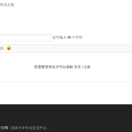
尚无主题
还可输入
80
个字符
您需要登录后才可以发帖
登录
|
注册
中文网
(
流体力学专业交流平台
)