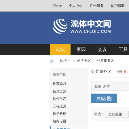
Home
个人中心
广告服务
使用帮助
论坛
家园
会议
工具
论坛
站务专区
公共事务区
公共事务区
今日:
0
|
版块导航
推荐论坛
流
»
›
›
版主:
周华
信息交流
软件学习
工程应用
教学科研
筛选：
全部主题
站务专区